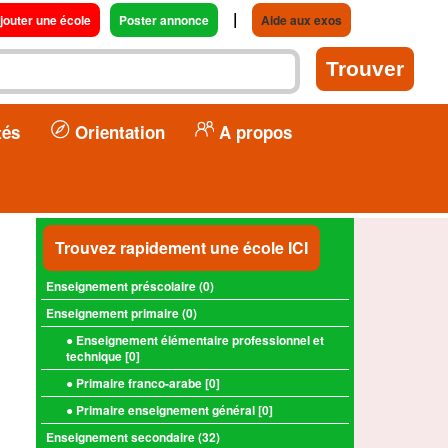
|
jouter une école
Poster annonce
Aide aux exos
tés
Orientation
A propos
Trouvez rapidement une école ICI
Enseignement préscolaire (
0
)
Enseignement primaire (
0
)
● Enseignement élémentaire professionnel et
technique [
0
]
● Primaire franco-arabe [
0
]
● Primaire enseignement général [
0
]
Enseignement secondaire (
32
)