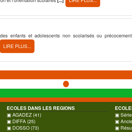
on et l'orientation scolaires
[...]
LIRE PLUS...
 des enfants et adolescents non scolarisés ou précocement
LIRE PLUS...
ECOLES DANS LES REGIONS
ECOLE
▣ AGADEZ (41)
▣ Séries
▣ DIFFA (25)
▣ Ancie
▣ DOSSO (73)
▣ Résul