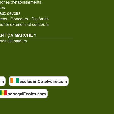
ories d'établissements
ses
aux devoirs
ns - Concours - Diplômes
drier examens et concours
NT ÇA MARCHE ?
es utilisateurs
om
ecolesEnCoteIvoire.com
senegalEcoles.com