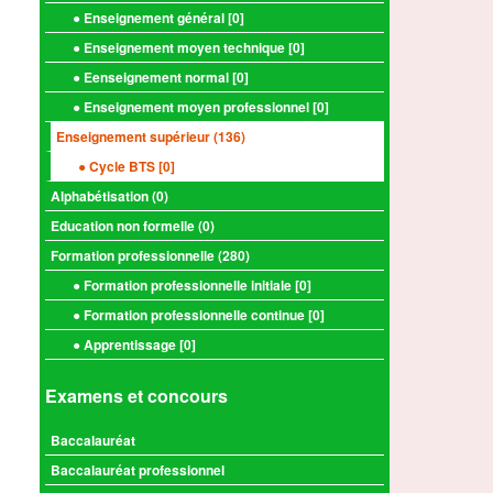
● Enseignement général [
0
]
● Enseignement moyen technique [
0
]
● Eenseignement normal [
0
]
● Enseignement moyen professionnel [
0
]
Enseignement supérieur (
136
)
● Cycle BTS [
0
]
Alphabétisation (
0
)
Education non formelle (
0
)
Formation professionnelle (
280
)
● Formation professionnelle initiale [
0
]
● Formation professionnelle continue [
0
]
● Apprentissage [
0
]
Examens et concours
Baccalauréat
Baccalauréat professionnel