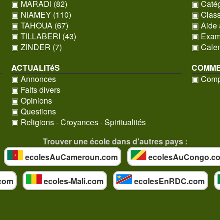
▣ MARADI (82)
▣ Catég
▣ NIAMEY (110)
▣ Clas
▣ TAHOUA (67)
▣ Aide 
▣ TILLABERI (43)
▣ Exame
▣ ZINDER (7)
▣ Calen
ACTUALITéS
COMME
▣ Annonces
▣ Compt
▣ Faits divers
▣ Opinions
▣ Questions
▣ Religions - Croyances - Spiritualités
Trouver une école dans d'autres pays :
ecolesAuCameroun.com
ecolesAuCongo.c
com
ecoles-Mali.com
ecolesEnRDC.com