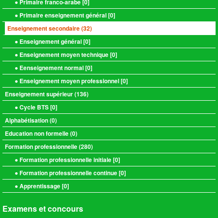
● Primaire franco-arabe [
0
]
● Primaire enseignement général [
0
]
Enseignement secondaire (
32
)
● Enseignement général [
0
]
● Enseignement moyen technique [
0
]
● Eenseignement normal [
0
]
● Enseignement moyen professionnel [
0
]
Enseignement supérieur (
136
)
● Cycle BTS [
0
]
Alphabétisation (
0
)
Education non formelle (
0
)
Formation professionnelle (
280
)
● Formation professionnelle initiale [
0
]
● Formation professionnelle continue [
0
]
● Apprentissage [
0
]
Examens et concours