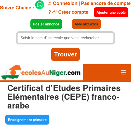
Connexion
| Pas encore de compte
Suivre Chaîne :
?
Créer compte
Ajouter une école
|
Poster annonce
Aide aux exos
Certificat d’Etudes Primaires
Elémentaires (CEPE) franco-
arabe
Enseignement primaire