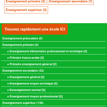
Enseignement primaire (2)
Enseignement secondaire (7)
Enseignement supérieur (3)
Trouvez rapidement une école ICI
Enseignement préscolaire (
0
)
Enseignement primaire (
0
)
● Enseignement élémentaire professionnel et technique [
0
]
● Primaire franco-arabe [
0
]
● Primaire enseignement général [
0
]
Enseignement secondaire (
32
)
● Enseignement général [
0
]
● Enseignement moyen technique [
0
]
● Eenseignement normal [
0
]
● Enseignement moyen professionnel [
0
]
Enseignement supérieur (
136
)