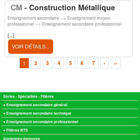
CM
- Construction Métallique
Enseignement secondaire --> Enseignement moyen
professionnel --> Enseignement secondaire professionnel
[...]
VOIR DÉTAILS...
1
2
3
4
5
6
7
›
››
Séries - Spécialités - Filières
● Enseignement secondaire général
● Enseignement secondaire technique
● Enseignement secondaire professionnel
● Filières BTS
Anciennes épreuves