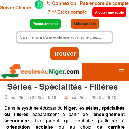
Connexion
| Pas encore de compte
Suivre Chaîne :
?
Créer compte
Ajouter une école
|
Poster annonce
Aide aux exos
Séries - Spécialités - Filières
mer. 25 juin 2025 à 19:16 |
mer. 25 juin 2025 à 19:16
Dans le système éducatif du
Niger
, les
séries, spécialités
ou filières
apparaissent à partir de l'
enseignement
secondaire.
Un parent qui souhaite participer à
l'
orientation scolaire
ou au choix de
carrière