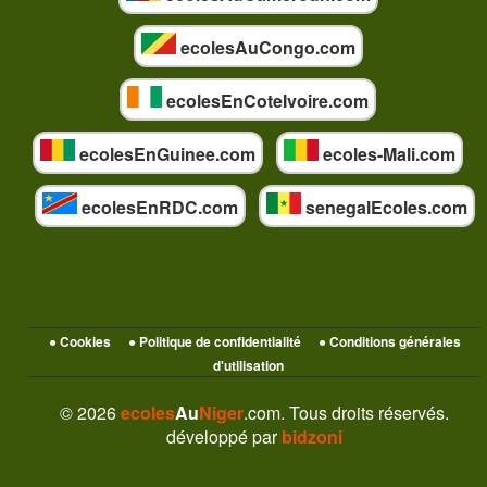
ecolesAuCongo.com
ecolesEnCoteIvoire.com
ecolesEnGuinee.com
ecoles-Mali.com
ecolesEnRDC.com
senegalEcoles.com
● Cookies
● Politique de confidentialité
● Conditions générales
d'utilisation
© 2026
ecoles
Au
Niger
.com. Tous droits réservés.
développé par
bidzoni