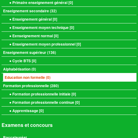
● Primaire enseignement général [
0
]
Enseignement secondaire (
32
)
● Enseignement général [
0
]
● Enseignement moyen technique [
0
]
● Eenseignement normal [
0
]
● Enseignement moyen professionnel [
0
]
Enseignement supérieur (
136
)
● Cycle BTS [
0
]
Alphabétisation (
0
)
Education non formelle (
0
)
Formation professionnelle (
280
)
● Formation professionnelle initiale [
0
]
● Formation professionnelle continue [
0
]
● Apprentissage [
0
]
Examens et concours
Baccalauréat