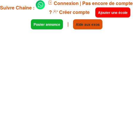
Connexion
| Pas encore de compte
Suivre Chaîne :
?
Créer compte
Ajouter une école
|
Poster annonce
Aide aux exos