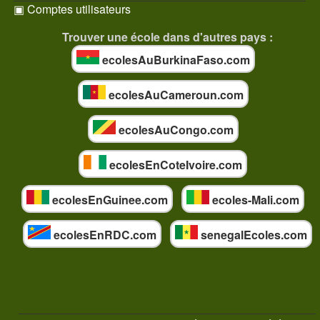
▣ Comptes utilisateurs
Trouver une école dans d'autres pays :
ecolesAuBurkinaFaso.com
ecolesAuCameroun.com
ecolesAuCongo.com
ecolesEnCoteIvoire.com
ecolesEnGuinee.com
ecoles-Mali.com
ecolesEnRDC.com
senegalEcoles.com