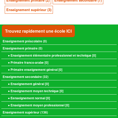
Enseignement primaire (2)
Enseignement secondaire (7)
Enseignement supérieur (3)
Trouvez rapidement une école ICI
Enseignement préscolaire (
0
)
Enseignement primaire (
0
)
● Enseignement élémentaire professionnel et technique [
0
]
● Primaire franco-arabe [
0
]
● Primaire enseignement général [
0
]
Enseignement secondaire (
32
)
● Enseignement général [
0
]
● Enseignement moyen technique [
0
]
● Eenseignement normal [
0
]
● Enseignement moyen professionnel [
0
]
Enseignement supérieur (
136
)