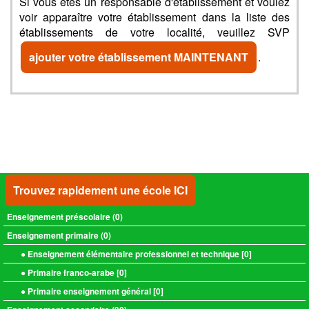
Si vous êtes un responsable d'établissement et voulez
voir apparaître votre établissement dans la liste des
établissements de votre localité, veuillez SVP
ajouter votre établissement MAINTENANT
.
Trouvez rapidement une école ICI
Enseignement préscolaire (
0
)
Enseignement primaire (
0
)
● Enseignement élémentaire professionnel et technique [
0
]
● Primaire franco-arabe [
0
]
● Primaire enseignement général [
0
]