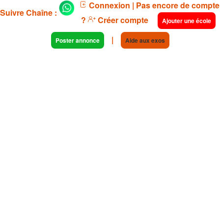
Connexion
| Pas encore de compte
Suivre Chaîne :
?
Créer compte
Ajouter une école
|
Poster annonce
Aide aux exos