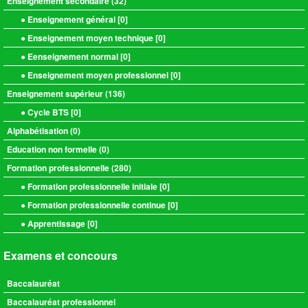
Enseignement secondaire (
32
)
● Enseignement général [
0
]
● Enseignement moyen technique [
0
]
● Eenseignement normal [
0
]
● Enseignement moyen professionnel [
0
]
Enseignement supérieur (
136
)
● Cycle BTS [
0
]
Alphabétisation (
0
)
Education non formelle (
0
)
Formation professionnelle (
280
)
● Formation professionnelle initiale [
0
]
● Formation professionnelle continue [
0
]
● Apprentissage [
0
]
Examens et concours
Baccalauréat
Baccalauréat professionnel