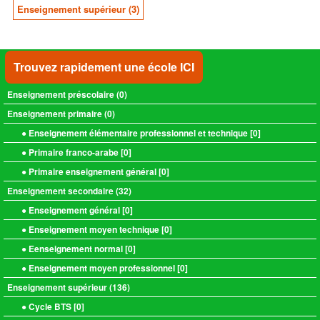
Enseignement supérieur (3)
Trouvez rapidement une école ICI
Enseignement préscolaire (
0
)
Enseignement primaire (
0
)
● Enseignement élémentaire professionnel et technique [
0
]
● Primaire franco-arabe [
0
]
● Primaire enseignement général [
0
]
Enseignement secondaire (
32
)
● Enseignement général [
0
]
● Enseignement moyen technique [
0
]
● Eenseignement normal [
0
]
● Enseignement moyen professionnel [
0
]
Enseignement supérieur (
136
)
● Cycle BTS [
0
]