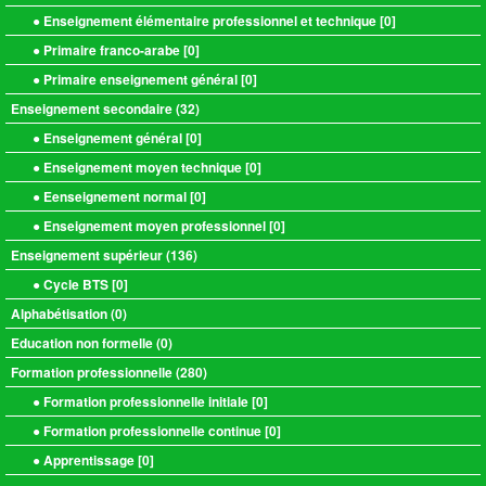
● Enseignement élémentaire professionnel et technique [
0
]
● Primaire franco-arabe [
0
]
● Primaire enseignement général [
0
]
Enseignement secondaire (
32
)
● Enseignement général [
0
]
● Enseignement moyen technique [
0
]
● Eenseignement normal [
0
]
● Enseignement moyen professionnel [
0
]
Enseignement supérieur (
136
)
● Cycle BTS [
0
]
Alphabétisation (
0
)
Education non formelle (
0
)
Formation professionnelle (
280
)
● Formation professionnelle initiale [
0
]
● Formation professionnelle continue [
0
]
● Apprentissage [
0
]