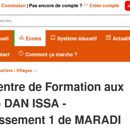
Connexion
| Pas encore de compte ?
Créer compte
A
ueil
Ecoles
Système éducatif
Actuali
tact
Comment ça marche ?
artiers / Villages
>>
ntre de Formation aux
) DAN ISSA -
issement 1 de MARADI