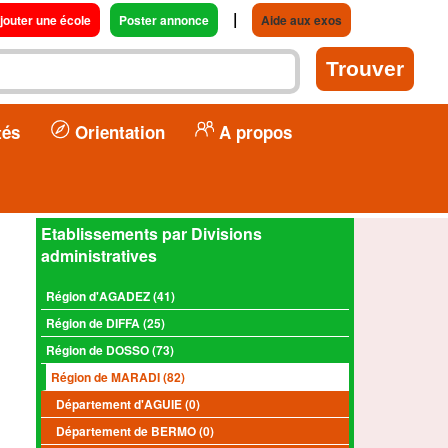
|
jouter une école
Poster annonce
Aide aux exos
tés
Orientation
A propos
Etablissements par Divisions
administratives
Région d'AGADEZ (41)
Région de DIFFA (25)
Région de DOSSO (73)
Région de MARADI (82)
Département d'AGUIE (0)
Département de BERMO (0)