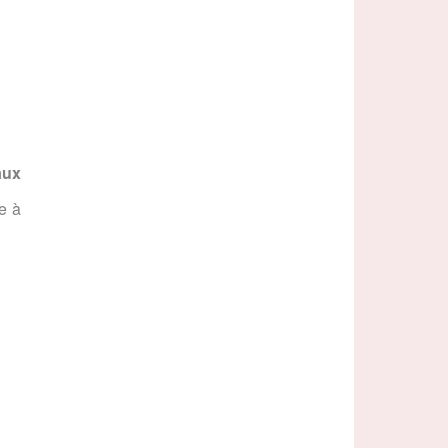
aux
e à