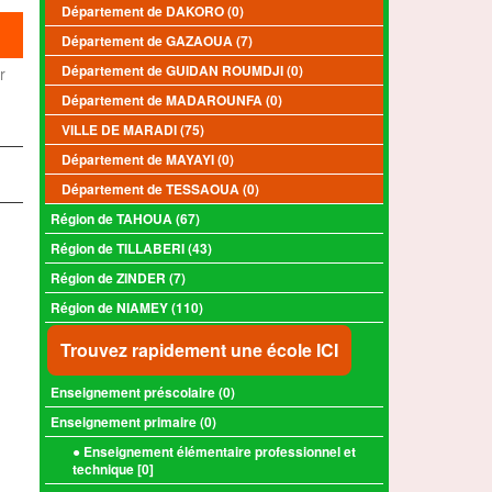
Département de DAKORO (0)
Département de GAZAOUA (7)
Département de GUIDAN ROUMDJI (0)
r
Département de MADAROUNFA (0)
VILLE DE MARADI (75)
Département de MAYAYI (0)
Département de TESSAOUA (0)
Région de TAHOUA (67)
Région de TILLABERI (43)
Région de ZINDER (7)
Région de NIAMEY (110)
Trouvez rapidement une école ICI
Enseignement préscolaire (
0
)
Enseignement primaire (
0
)
● Enseignement élémentaire professionnel et
technique [
0
]