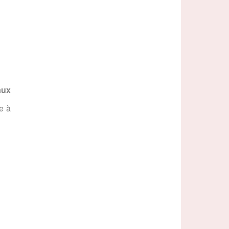
aux
e à