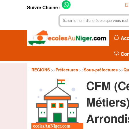
Suivre Chaîne :
Acc
Con
REGIONS
>>
Préfectures
>>
Sous-préfectures
>>
Qu
CFM (Ce
Métiers
Arrond