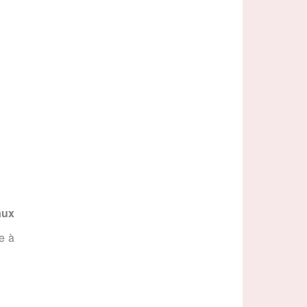
M
aux
e à