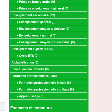
● Primaire franco-arabe [
0
]
● Primaire enseignement général [
0
]
Enseignement secondaire (
32
)
● Enseignement général [
0
]
● Enseignement moyen technique [
0
]
● Eenseignement normal [
0
]
● Enseignement moyen professionnel [
0
]
Enseignement supérieur (
136
)
● Cycle BTS [
0
]
Alphabétisation (
0
)
Education non formelle (
0
)
Formation professionnelle (
280
)
● Formation professionnelle initiale [
0
]
● Formation professionnelle continue [
0
]
● Apprentissage [
0
]
Examens et concours