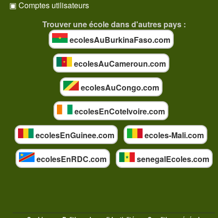
▣ Comptes utilisateurs
Trouver une école dans d'autres pays :
ecolesAuBurkinaFaso.com
ecolesAuCameroun.com
ecolesAuCongo.com
ecolesEnCoteIvoire.com
ecolesEnGuinee.com
ecoles-Mali.com
ecolesEnRDC.com
senegalEcoles.com