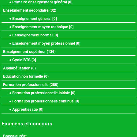
● Primaire enseignement général [
0
]
Enseignement secondaire (
32
)
● Enseignement général [
0
]
● Enseignement moyen technique [
0
]
● Eenseignement normal [
0
]
● Enseignement moyen professionnel [
0
]
Enseignement supérieur (
136
)
● Cycle BTS [
0
]
Alphabétisation (
0
)
Education non formelle (
0
)
Formation professionnelle (
280
)
● Formation professionnelle initiale [
0
]
● Formation professionnelle continue [
0
]
● Apprentissage [
0
]
Examens et concours
Baccalauréat