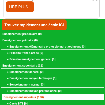
LIRE PLUS...
Trouvez rapidement une école ICI
Enseignement préscolaire (
0
)
Enseignement primaire (
0
)
● Enseignement élémentaire professionnel et technique [
0
]
● Primaire franco-arabe [
0
]
● Primaire enseignement général [
0
]
Enseignement secondaire (
32
)
● Enseignement général [
0
]
● Enseignement moyen technique [
0
]
● Eenseignement normal [
0
]
● Enseignement moyen professionnel [
0
]
Enseignement supérieur (
136
)
● Cycle BTS [
0
]