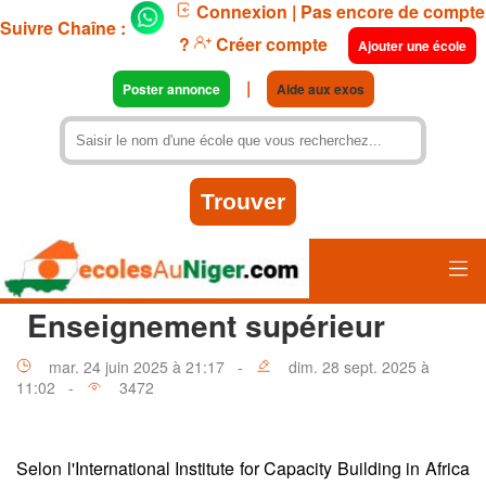
Connexion
| Pas encore de compte
Suivre Chaîne :
?
Créer compte
Ajouter une école
|
Poster annonce
Aide aux exos
Enseignement supérieur
mar. 24 juin 2025 à 21:17 -
dim. 28 sept. 2025 à
11:02 -
3472
Selon l'International Institute for Capacity Building in Africa