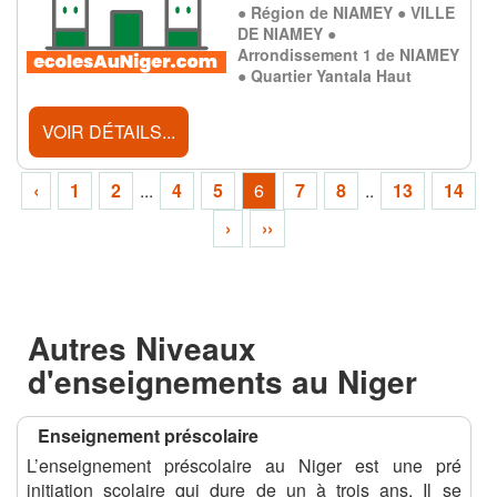
● Région de NIAMEY ● VILLE
DE NIAMEY ●
Arrondissement 1 de NIAMEY
● Quartier Yantala Haut
VOIR DÉTAILS...
‹
1
2
...
4
5
6
7
8
..
13
14
›
››
Autres Niveaux
d'enseignements au Niger
Enseignement préscolaire
L’enseignement préscolaire au Niger est une pré
initiation scolaire qui dure de un à trois ans. Il se