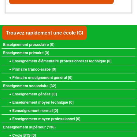
Trouvez rapidement une école ICI
Enseignement préscolaire (
0
)
Enseignement primaire (
0
)
● Enseignement élémentaire professionnel et technique [
0
]
● Primaire franco-arabe [
0
]
● Primaire enseignement général [
0
]
Enseignement secondaire (
32
)
● Enseignement général [
0
]
● Enseignement moyen technique [
0
]
● Eenseignement normal [
0
]
● Enseignement moyen professionnel [
0
]
Enseignement supérieur (
136
)
● Cycle BTS [
0
]